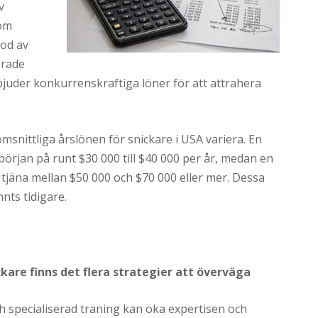
v
nom
iod av
erade
rbjuder konkurrenskraftiga löner för att attrahera
omsnittliga årslönen för snickare i USA variera. En
örjan på runt $30 000 till $40 000 per år, medan en
 tjäna mellan $50 000 och $70 000 eller mer. Dessa
nts tidigare.
kare finns det flera strategier att överväga
ch specialiserad träning kan öka expertisen och