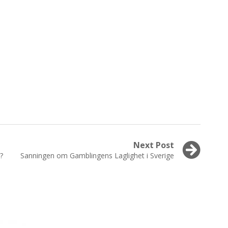
Next Post
Next
?
Sanningen om Gamblingens Laglighet i Sverige
post: