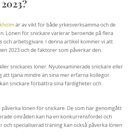
n 2023?
ckholm
är av vikt för både yrkesverksamma och de
n. Lönen för snickare varierar beroende på flera
ts och arbetsgivare. I denna artikel kommer vi att
lönen 2023 och de faktorer som påverkar den.
äller snickares löner. Nyutexaminerade snickare eller
att tjäna mindre än sina mer erfarna kollegor.
an snickare förbättra sina färdigheter och
å påverka lönen för snickare. De som har genomgått
aterade områden kan ha en konkurrensfördel och
ar och specialiserad träning kan också påverka lönen