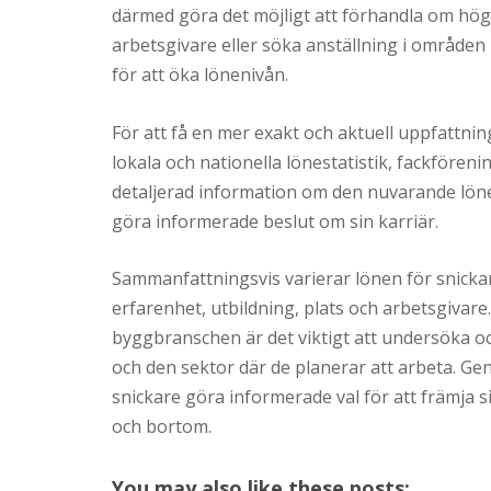
därmed göra det möjligt att förhandla om hög
arbetsgivare eller söka anställning i områden
för att öka lönenivån.
För att få en mer exakt och aktuell uppfattnin
lokala och nationella lönestatistik, fackfören
detaljerad information om den nuvarande lön
göra informerade beslut om sin karriär.
Sammanfattningsvis varierar lönen för snickar
erfarenhet, utbildning, plats och arbetsgivar
byggbranschen är det viktigt att undersöka oc
och den sektor där de planerar att arbeta. G
snickare göra informerade val för att främja 
och bortom.
You may also like these posts: