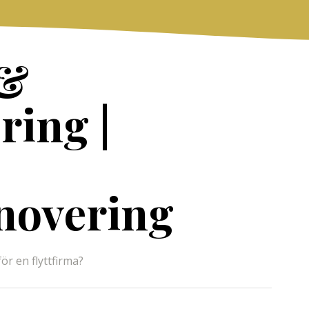
 &
ring |
novering
r en flyttfirma?