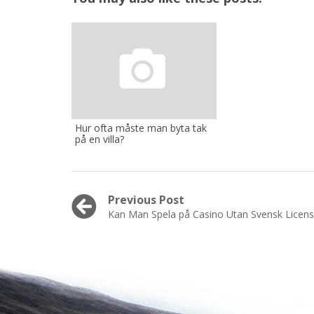
Hur ofta måste man byta tak
på en villa?
Post
Previous Post
Previous
Kan Man Spela på Casino Utan Svensk Licens
navigation
post: