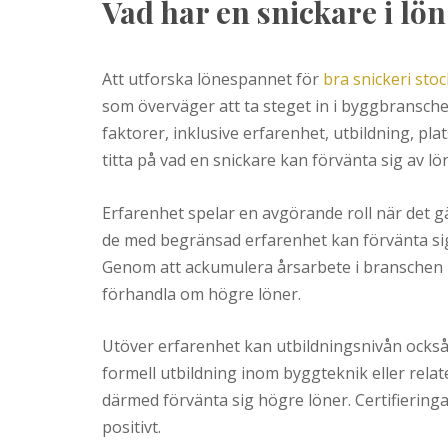
Vad har en snickare i lö
Att utforska lönespannet för
bra snickeri sto
som överväger att ta steget in i byggbransche
faktorer, inklusive erfarenhet, utbildning, pla
titta på vad en snickare kan förvänta sig av 
Erfarenhet spelar en avgörande roll när det g
de med begränsad erfarenhet kan förvänta sig 
Genom att ackumulera årsarbete i branschen k
förhandla om högre löner.
Utöver erfarenhet kan utbildningsnivån ocks
formell utbildning inom byggteknik eller rel
därmed förvänta sig högre löner. Certifiering
positivt.