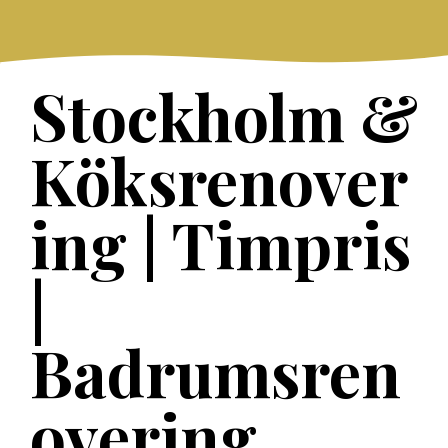
Skip
to
content
Stockholm &
Köksrenover
ing | Timpris
|
Badrumsren
overing