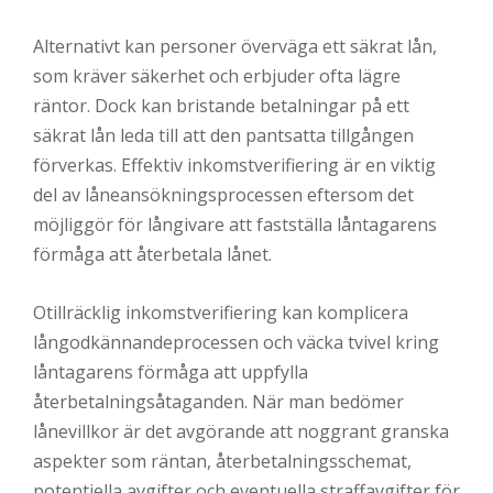
Alternativt kan personer överväga ett säkrat lån,
som kräver säkerhet och erbjuder ofta lägre
räntor. Dock kan bristande betalningar på ett
säkrat lån leda till att den pantsatta tillgången
förverkas. Effektiv inkomstverifiering är en viktig
del av låneansökningsprocessen eftersom det
möjliggör för långivare att fastställa låntagarens
förmåga att återbetala lånet.
Otillräcklig inkomstverifiering kan komplicera
långodkännandeprocessen och väcka tvivel kring
låntagarens förmåga att uppfylla
återbetalningsåtaganden. När man bedömer
lånevillkor är det avgörande att noggrant granska
aspekter som räntan, återbetalningsschemat,
potentiella avgifter och eventuella straffavgifter för